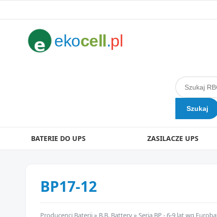
eko
cell
.
pl
BATERIE DO UPS
ZASILACZE UPS
BP17-12
Producenci Baterii
»
B.B. Battery
»
Seria BP - 6-9 lat wg Euroba