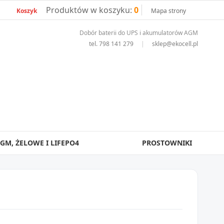
Produktów w koszyku:
0
Koszyk
Mapa strony
Dobór baterii do UPS i akumulatorów AGM
tel.
798 141 279
|
sklep@ekocell.pl
GM, ŻELOWE I LIFEPO4
PROSTOWNIKI