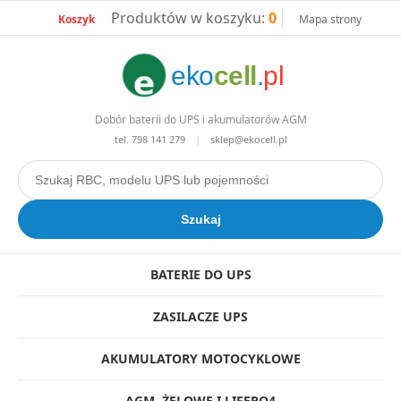
Produktów w koszyku:
0
Koszyk
Mapa strony
eko
cell
.
pl
Dobór baterii do UPS i akumulatorów AGM
tel.
798 141 279
|
sklep@ekocell.pl
BATERIE DO UPS
ZASILACZE UPS
AKUMULATORY MOTOCYKLOWE
AGM, ŻELOWE I LIFEPO4